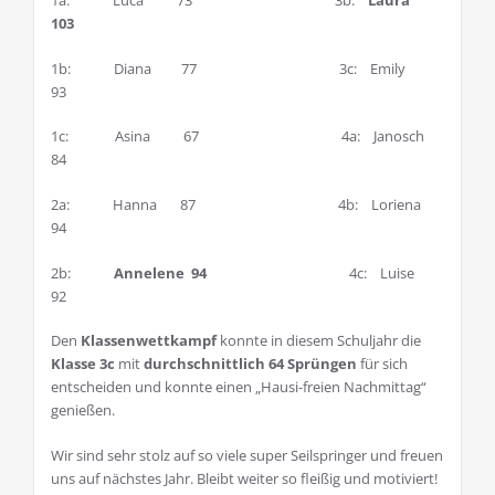
103
1b: Diana 77 3c: Emily
93
1c: Asina 67 4a: Janosch
84
2a: Hanna 87 4b: Loriena
94
2b:
Annelene 94
4c: Luise
92
Den
Klassenwettkampf
konnte in diesem Schuljahr die
Klasse 3c
mit
durchschnittlich 64 Sprüngen
für sich
entscheiden und konnte einen „Hausi-freien Nachmittag“
genießen.
Wir sind sehr stolz auf so viele super Seilspringer und freuen
uns auf nächstes Jahr. Bleibt weiter so fleißig und motiviert!