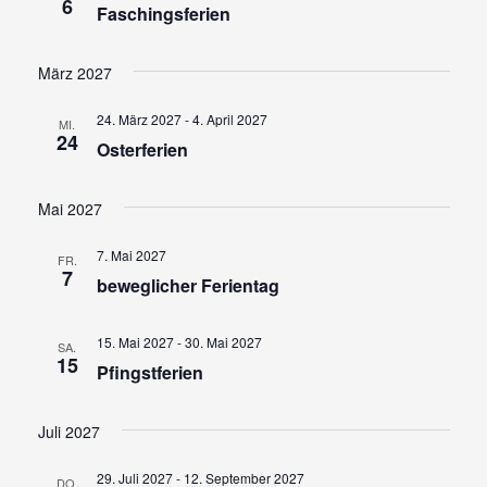
6
Faschingsferien
i
,
N
o
März 2027
a
n
v
24. März 2027
-
4. April 2027
MI.
24
Osterferien
i
g
Mai 2027
a
t
7. Mai 2027
FR.
7
beweglicher Ferientag
i
o
15. Mai 2027
-
30. Mai 2027
SA.
n
15
Pfingstferien
Juli 2027
29. Juli 2027
-
12. September 2027
DO.