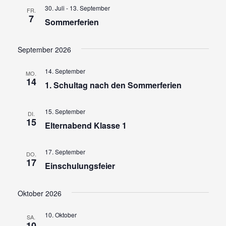
a
30. Juli
-
13. September
a
FR.
7
Sommerferien
n
n
s
s
September 2026
t
t
a
14. September
MO.
a
14
1. Schultag nach den Sommerferien
l
l
t
t
15. September
DI.
u
15
Elternabend Klasse 1
u
n
n
g
17. September
DO.
g
17
e
Einschulungsfeier
A
n
Oktober 2026
n
S
u
s
10. Oktober
SA.
10