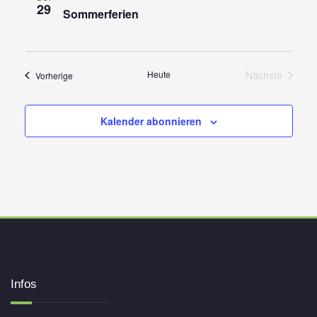
29
Sommerferien
Heute
Nächste
Veranstaltungen
Vorherige
Veranstaltu
Kalender abonnieren
Infos