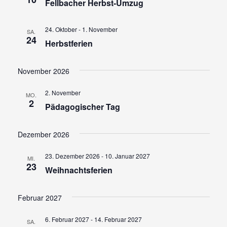
c
i
Fellbacher Herbst-Umzug
h
c
24. Oktober
-
1. November
e
SA.
h
24
Herbstferien
u
t
n
e
November 2026
d
n
2. November
A
MO.
-
2
Pädagogischer Tag
n
N
s
Dezember 2026
a
i
v
23. Dezember 2026
-
10. Januar 2027
c
MI.
23
i
Weihnachtsferien
h
g
t
Februar 2027
a
e
t
6. Februar 2027
-
14. Februar 2027
n
SA.