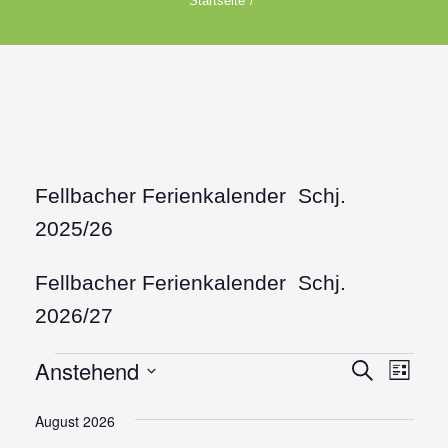
Startseite
Fellbacher Ferienkalender Schj.
2025/26
Fellbacher Ferienkalender Schj.
2026/27
Anstehend
Veranstaltungen
V
Suche
V
Liste
Datum
e
e
wählen.
August 2026
r
r