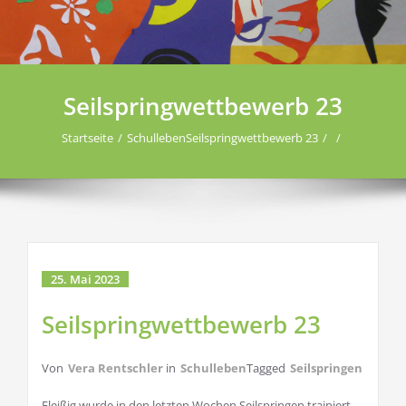
Seilspringwettbewerb 23
Startseite
Schulleben
Seilspringwettbewerb 23
25. Mai 2023
Seilspringwettbewerb 23
Von
Vera Rentschler
in
Schulleben
Tagged
Seilspringen
Fleißig wurde in den letzten Wochen Seilspringen trainiert.