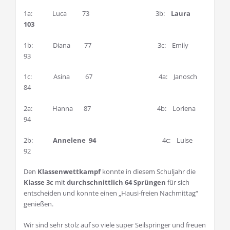
1a: Luca 73 3b:
Laura
103
1b: Diana 77 3c: Emily
93
1c: Asina 67 4a: Janosch
84
2a: Hanna 87 4b: Loriena
94
2b:
Annelene 94
4c: Luise
92
Den
Klassenwettkampf
konnte in diesem Schuljahr die
Klasse 3c
mit
durchschnittlich 64 Sprüngen
für sich
entscheiden und konnte einen „Hausi-freien Nachmittag“
genießen.
Wir sind sehr stolz auf so viele super Seilspringer und freuen