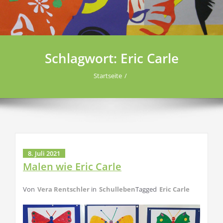
Schlagwort:
Eric Carle
Startseite
8. Juli 2021
Malen wie Eric Carle
Von
Vera Rentschler
in
Schulleben
Tagged
Eric Carle