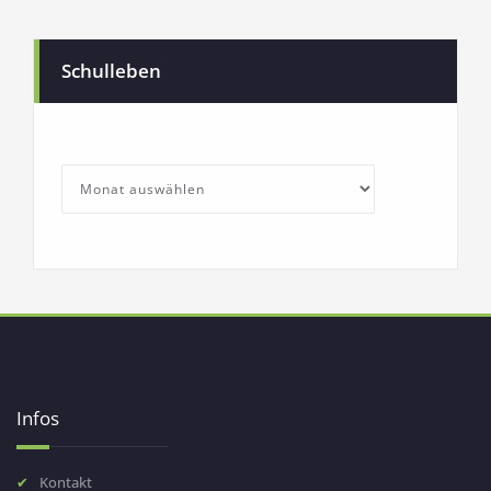
Schulleben
SchullebenArchives
Archives
Infos
Kontakt