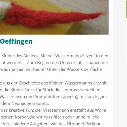
 Oeffingen
inder des Ateliers „Kleiner Wassermann-Filzen“ in den
cht werden… Zum Beginn des Unterrrichts schauen die
k, was machen wir heute? Unter der Wasseroberfläche
ode aus der Geschichte des Kleinen Wassermanns erzählt
en die Kinder Stück für Stück die Unterwasserwelt im
ei Wasserlinsen und Sumpfdotterstängeln), mal auch ganz
ondem Neunauge träumt…
h das kreative Tun: Der Wassermann entsteht aus Wolle
seinen Körper,die wir nass filzen oder unheimliche
 Verschiedene Aufgaben, wie das Filznadel-Parkhaus