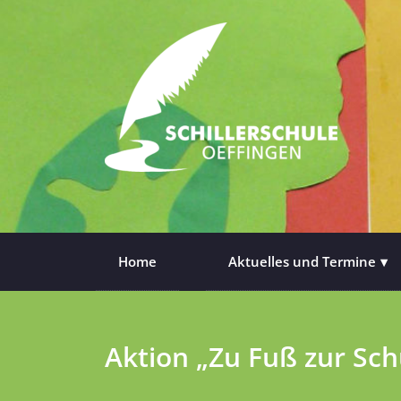
Skip
to
content
SCHILLERSCHULE OEFFINGEN
SCHILLERSCHULE GRUNDSCHULE
Home
Aktuelles und Termine
Aktion „Zu Fuß zur Sch