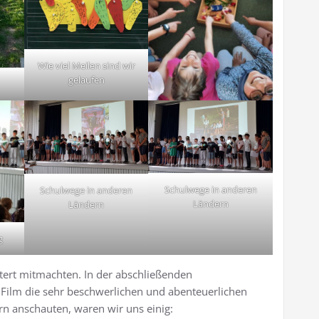
Wie viel Meilen sind wir
gelaufen
Schulwege in anderen
Schulwege in anderen
Ländern
Ländern
g
istert mitmachten. In der abschließenden
m Film die sehr beschwerlichen und abenteuerlichen
n anschauten, waren wir uns einig: