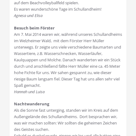
auf dem Beachvolleyballfeld spielen.
Es waren wunderschöne Tage im Schullandheim!
Agnesa und Elisa
Besuch beim Förster
Am 7. Mai 2014 waren wir, während unseres Schullandheims
im Welzheimer Wald, mit dem Förster Herr Müller
unterwegs.
Er zeigte uns viele verschiedene Baumarten und
Wassertiere, z.B. Wasserschnecken, Wasserläufer,
Kaulquappen und Molche. Danach wanderten wir ein Stück
durch und anschließend fällte Herr Müller eine ca. 45 Meter
hohe Fichte für uns. Wir sahen gespannt zu, wie dieser
riesige Baum langsam fiel. Dieser Tag hat uns allen sehr viel
Spaß gemacht.
Hannah und Luisa
Nachtwanderung
Als die Sonne fast unterging, standen wir im Kreis auf dem
Außengelände des Schullandheims. Dort besprachen wir,
was wir machen sollten: Wir sollten die geheimen Zeichen
des Geistes suchen.
Sobald es dunkel wurde, gingen wir los und alle hatten eine