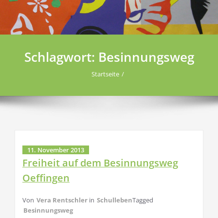
Schlagwort:
Besinnungsweg
Startseite
11. November 2013
Freiheit auf dem Besinnungsweg
Oeffingen
Von
Vera Rentschler
in
Schulleben
Tagged
Besinnungsweg