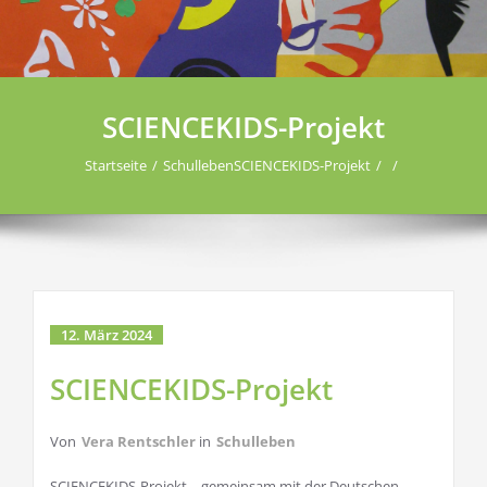
SCIENCEKIDS-Projekt
Startseite
Schulleben
SCIENCEKIDS-Projekt
12. März 2024
SCIENCEKIDS-Projekt
Von
Vera Rentschler
in
Schulleben
SCIENCEKIDS-Projekt – gemeinsam mit der Deutschen