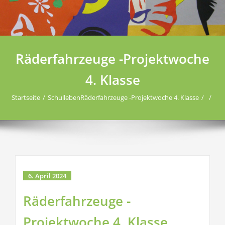
Räderfahrzeuge -Projektwoche
4. Klasse
Startseite
Schulleben
Räderfahrzeuge -Projektwoche 4. Klasse
6. April 2024
Räderfahrzeuge -
Projektwoche 4. Klasse