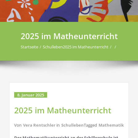
2025 im Matheunterricht
Startseite
Schulleben
2025 im Matheunterricht
8. Januar 2025
2025 im Matheunterricht
Von
Vera Rentschler
in
Schulleben
Tagged
Mathematik
Der Mathematikunterricht an der Schillerschule ist