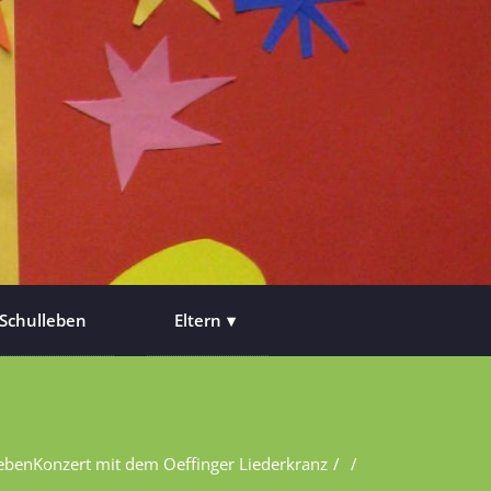
Schulleben
Eltern
eben
Konzert mit dem Oeffinger Liederkranz