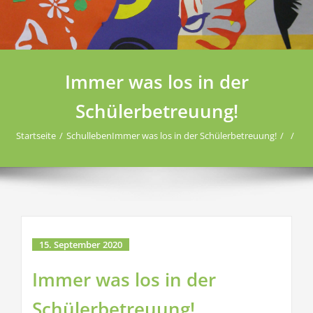
Immer was los in der
Schülerbetreuung!
Startseite
Schulleben
Immer was los in der Schülerbetreuung!
15. September 2020
Immer was los in der
Schülerbetreuung!