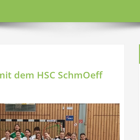
 mit dem HSC SchmOeff