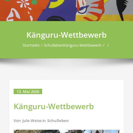
Känguru-Wettbewerb
Startseite
Schulleben
Känguru-Wettbewerb
13. Mai 2026
Känguru-Wettbewerb
Von
Jule Weiss
in
Schulleben