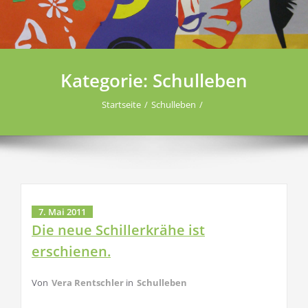
Kategorie:
Schulleben
Startseite
Schulleben
7. Mai 2011
Die neue Schillerkrähe ist
erschienen.
Von
Vera Rentschler
in
Schulleben