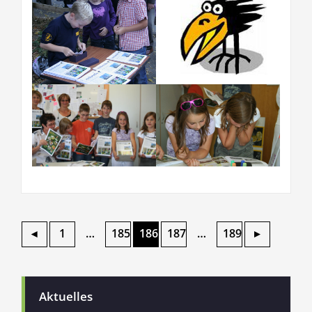
Seitennummerierung
◂
1
…
185
186
187
…
189
▸
der
Beiträge
Aktuelles