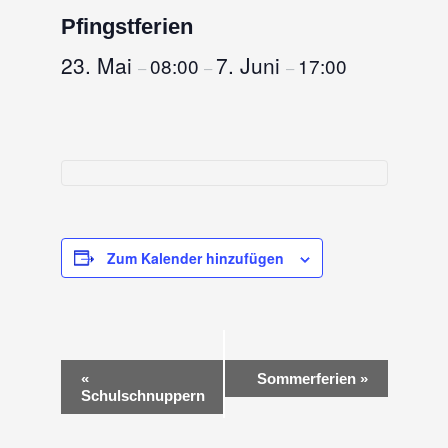
Pfingstferien
23. Mai
7. Juni
08:00
17:00
–
–
–
Zum Kalender hinzufügen
V
«
Sommerferien
»
Schulschnuppern
e
r