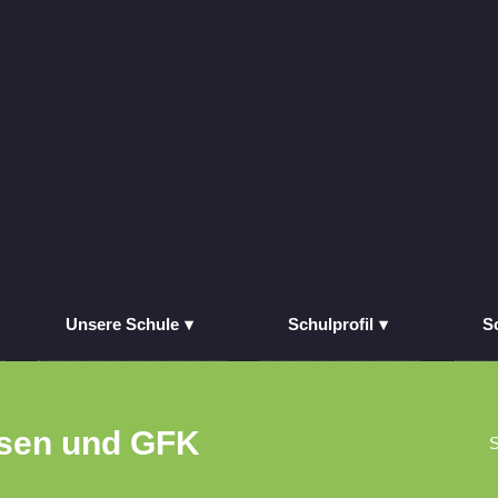
Unsere Schule
Schulprofil
S
ssen und GFK
S