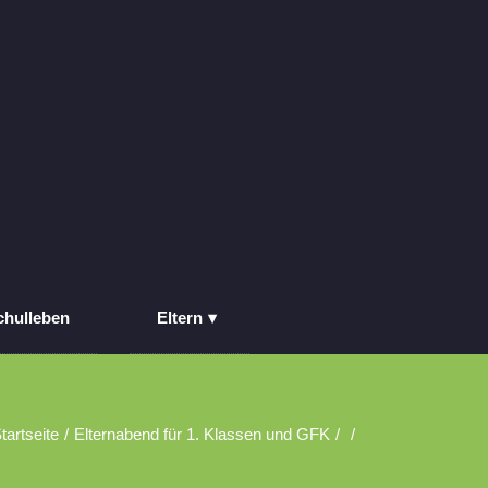
chulleben
Eltern
tartseite
Elternabend für 1. Klassen und GFK