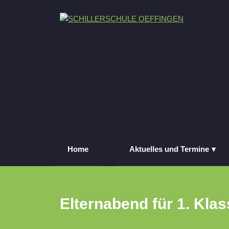
Skip
to
SCHILLERSCHULE OEFFINGEN
SCHILLERSCHULE GRUNDSCHULE
content
Home
Aktuelles und Termine
Elternabend für 1. Kla